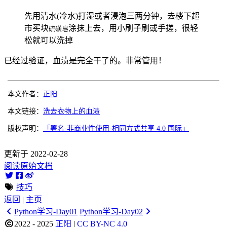
先用清水(冷水)打湿或者浸泡三两分钟，去楼下超
市买块
涂抹上去，用小刷子刷或手搓，很轻
硫磺皂
松就可以洗掉
已经过验证，血渍是完全干了的。非常管用！
本文作者：
正阳
本文链接：
洗去衣物上的血渍
版权声明：
「署名-非商业性使用-相同方式共享 4.0 国际」
更新于 2022-02-28
阅读原始文档
技巧
返回
|
主页
Python学习-Day01
Python学习-Day02
2022 - 2025
正阳
|
CC BY-NC 4.0