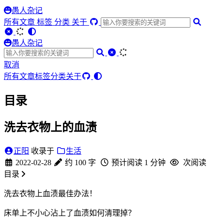
愚人杂记
所有文章
标签
分类
关于
愚人杂记
取消
所有文章
标签
分类
关于
目录
洗去衣物上的血渍
正阳
收录于
生活
2022-02-28
约 100 字
预计阅读 1 分钟
次阅读
目录
洗去衣物上血渍最佳办法！
床单上不小心沾上了血渍如何清理掉？