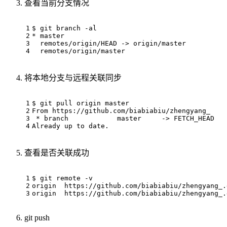
查看当前分支情况
$ git branch -al

* master

  remotes/origin/HEAD -> origin/master

将本地分支与远程关联同步
$ git pull origin master

From https://github.com/biabiabiu/zhengyang_

 * branch            master     -> FETCH_HEAD

查看是否关联成功
$ git remote -v

origin  https://github.com/biabiabiu/zhengyang_.
origin  https://github.com/biabiabiu/zhengyang_.
git push