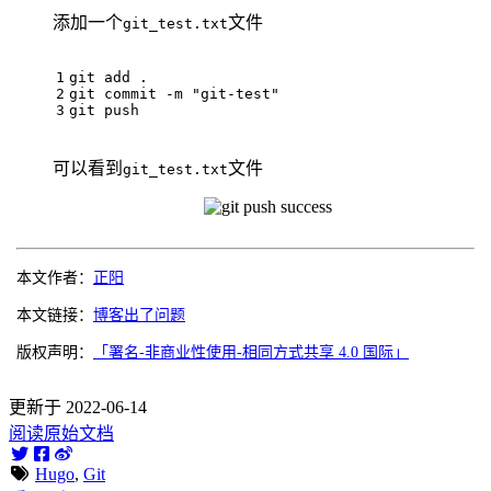
添加一个
文件
git_test.txt
git add .

git commit -m 
"git-test"
可以看到
文件
git_test.txt
本文作者：
正阳
本文链接：
博客出了问题
版权声明：
「署名-非商业性使用-相同方式共享 4.0 国际」
更新于 2022-06-14
阅读原始文档
Hugo
,
Git